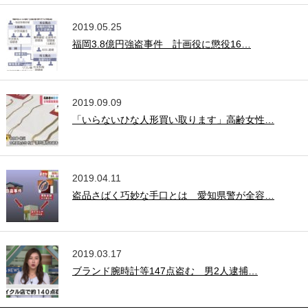
2019.05.25
福岡3.8億円強盗事件 計画役に懲役16…
2019.09.09
「いらないひな人形買い取ります」高齢女性…
2019.04.11
盗品さばく巧妙な手口とは 愛知県警が全容…
2019.03.17
ブランド腕時計等147点盗む 男2人逮捕…