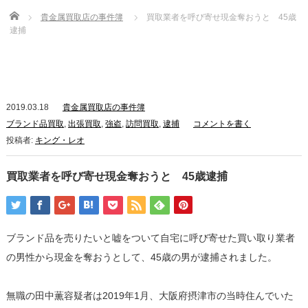
Home
貴金属買取店の事件簿
買取業者を呼び寄せ現金奪おうと 45歳
逮捕
2019.03.18
貴金属買取店の事件簿
ブランド品買取
,
出張買取
,
強盗
,
訪問買取
,
逮捕
コメントを書く
投稿者:
キング・レオ
買取業者を呼び寄せ現金奪おうと 45歳逮捕
ブランド品を売りたいと嘘をついて自宅に呼び寄せた買い取り業者
の男性から現金を奪おうとして、45歳の男が逮捕されました。
無職の田中薫容疑者は2019年1月、大阪府摂津市の当時住んでいた