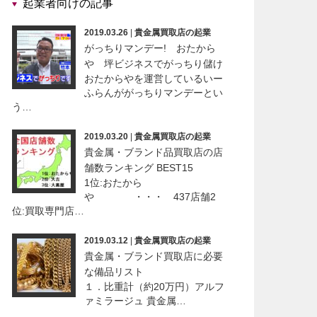
起業者向けの記事
2019.03.26
|
貴金属買取店の起業
がっちりマンデー! おたから
や 坪ビジネスでがっちり儲け
おたからやを運営しているいー
ふらんががっちりマンデーとい
う…
2019.03.20
|
貴金属買取店の起業
貴金属・ブランド品買取店の店
舗数ランキング BEST15
1位:おたから
や ・・・ 437店舗2
位:買取専門店…
2019.03.12
|
貴金属買取店の起業
貴金属・ブランド買取店に必要
な備品リスト
１．比重計（約20万円）アルフ
ァミラージュ 貴金属…