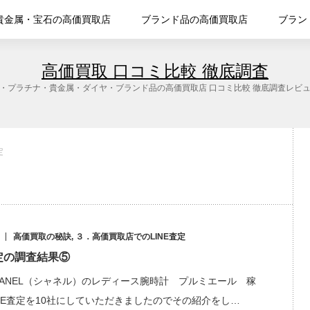
貴金属・宝石の高価買取店
ブランド品の高価買取店
ブラン
高価買取 口コミ比較 徹底調査
・プラチナ・貴金属・ダイヤ・ブランド品の高価買取店 口コミ比較 徹底調査レビ
定
高価買取の秘訣
,
３．高価買取店でのLINE査定
査定の調査結果⑤
HANEL（シャネル）のレディース腕時計 プルミエール 稼
NE査定を10社にしていただきましたのでその紹介をし…