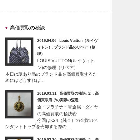
高価買取の秘訣
2019.04.06
|
Louis Vuitton（ルイヴ
ィトン）
,
ブランド品のリペア（修
理）
LOUIS VUITTON(ルイヴィト
ン)の修理（リペア）
本日は訳あり品のブランド品を高価買取するた
めにはどうすれば…
2019.03.31
|
高価買取の秘訣
,
２．高
価買取店での実際の査定
金・プラチナ・貴金属・ダイヤ
の高価買取の秘訣⑤
今回はK24（純金）の金貨のペ
ンダントトップを売却する際の…
2019.03.30
|
高価買取の秘訣
,
２．高