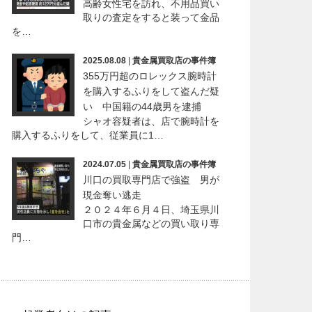
高齢女性宅を訪れ、不用品買い
取りの査定をすると装って金品
を…
2025.08.08
|
貴金属買取店の事件簿
355万円超のロレックス腕時計
を購入するふりをして盗んだ疑
い 中国籍の44歳男を逮捕
シャオ容疑者は、店で腕時計を
購入するふりをして、従業員に1…
2024.07.05
|
貴金属買取店の事件簿
川口の買取専門店で強盗 男が
現金奪い逃走
２０２４年６月４日、埼玉県川
口市の貴金属などの買い取り専
門…