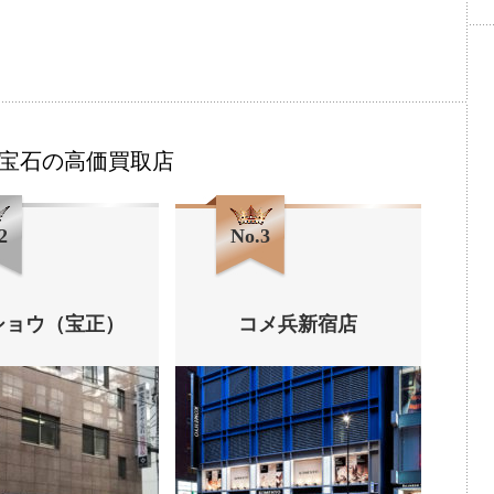
宝石の高価買取店
2
No.3
ショウ（宝正）
コメ兵新宿店