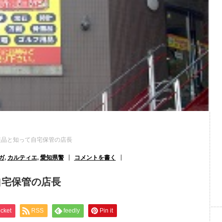
盗品と知って自宅保管の店長
ガ
,
カルティエ
,
愛知県警
コメントを書く
自宅保管の店長
cket
RSS
feedly
Pin it