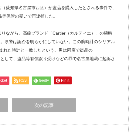
店（愛知県名古屋市西区）が盗品を購入したとされる事件で、
盗品等保管の疑いで再逮捕した。
知りながら、高級ブランド「Cartier（カルティエ）」の腕時
い。県警は認否を明らかにしていない。この腕時計のシリアル
ら盗まれた時計と一致したという。男は同店で盗品の
たとして、盗品等有償譲り受けなどの罪で名古屋地裁に起訴さ
cket
RSS
feedly
Pin it
次の記事