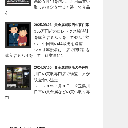
高齢女性宅を訪れ、不用品買い
取りの査定をすると装って金品
を…
2025.08.08
|
貴金属買取店の事件簿
355万円超のロレックス腕時計
を購入するふりをして盗んだ疑
い 中国籍の44歳男を逮捕
シャオ容疑者は、店で腕時計を
購入するふりをして、従業員に1…
2024.07.05
|
貴金属買取店の事件簿
川口の買取専門店で強盗 男が
現金奪い逃走
２０２４年６月４日、埼玉県川
口市の貴金属などの買い取り専
門…