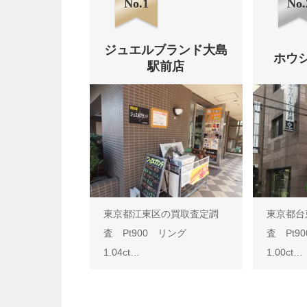
No.1
No.
ジュエルブランド大島
ホウ
駅前店
東京都江東区の買取査定調
東京都台
査 Pt900 リング
査 Pt
1.04ct…
1.00ct…