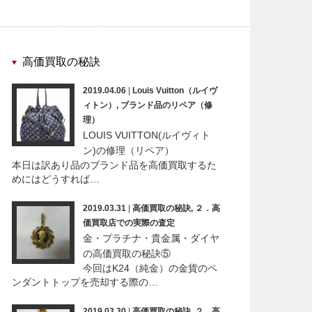
高価買取の秘訣
2019.04.06
|
Louis Vuitton（ルイヴ
ィトン）
,
ブランド品のリペア（修
理）
LOUIS VUITTON(ルイヴィト
ン)の修理（リペア）
本日は訳あり品のブランド品を高価買取するた
めにはどうすれば…
2019.03.31
|
高価買取の秘訣
,
２．高
価買取店での実際の査定
金・プラチナ・貴金属・ダイヤ
の高価買取の秘訣⑤
今回はK24（純金）の金貨のペ
ンダントトップを売却する際の…
2019.03.30
|
高価買取の秘訣
,
２．高