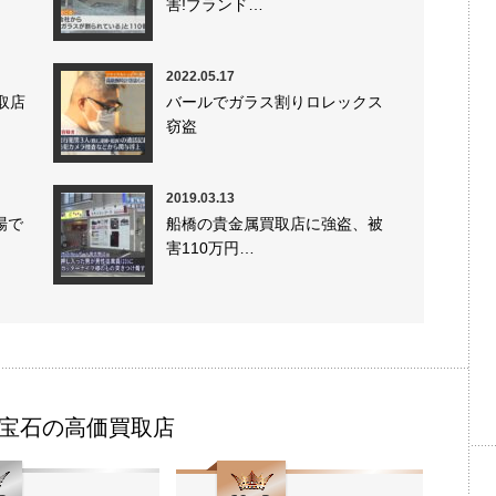
害!ブランド…
2022.05.17
取店
バールでガラス割りロレックス
窃盗
2019.03.13
場で
船橋の貴金属買取店に強盗、被
害110万円…
宝石の高価買取店