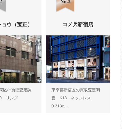
2
No.3
ショウ（宝正）
コメ兵新宿店
東区の買取査定調
東京都新宿区の買取査定調
900 リング
査 K18 ネックレス
0.313c…