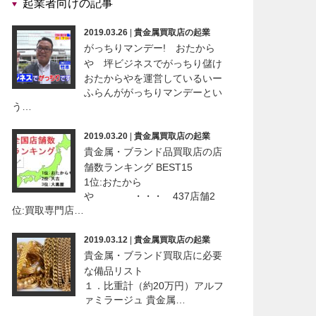
起業者向けの記事
2019.03.26
|
貴金属買取店の起業
がっちりマンデー! おたから
や 坪ビジネスでがっちり儲け
おたからやを運営しているいー
ふらんががっちりマンデーとい
う…
2019.03.20
|
貴金属買取店の起業
貴金属・ブランド品買取店の店
舗数ランキング BEST15
1位:おたから
や ・・・ 437店舗2
位:買取専門店…
2019.03.12
|
貴金属買取店の起業
貴金属・ブランド買取店に必要
な備品リスト
１．比重計（約20万円）アルフ
ァミラージュ 貴金属…