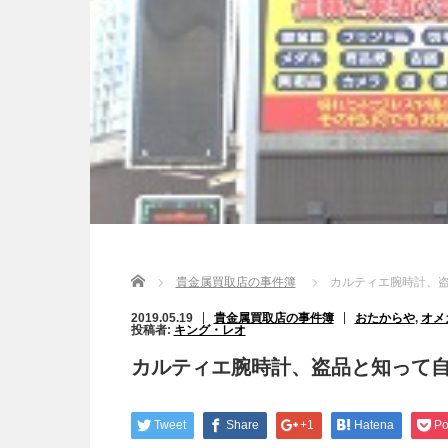
Home
貴金属買取店の事件簿
カルティエ腕時計、
2019.05.19
貴金属買取店の事件簿
おたからや
,
オメ
投稿者:
キング・レオ
カルティエ腕時計、盗品と知って
Tweet
Share
+1
Hatena
Po