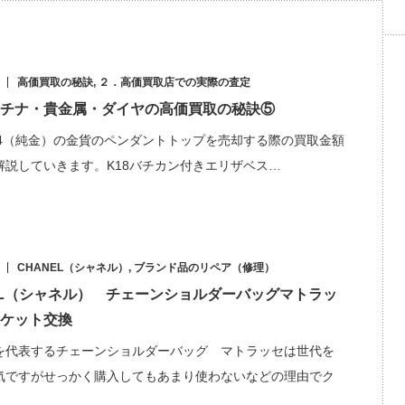
高価買取の秘訣
,
２．高価買取店での実際の査定
チナ・貴金属・ダイヤの高価買取の秘訣⑤
24（純金）の金貨のペンダントトップを売却する際の買取金額
解説していきます。K18バチカン付きエリザベス…
CHANEL（シャネル）
,
ブランド品のリペア（修理）
EL（シャネル） チェーンショルダーバッグマトラッ
ケット交換
を代表するチェーンショルダーバッグ マトラッセは世代を
気ですがせっかく購入してもあまり使わないなどの理由でク