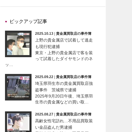
ピックアップ記事
2025.10.13
|
貴金属買取店の事件簿
上野の貴金属店で試着して逃走
も現行犯逮捕
東京・上野の貴金属店で客を装
って試着したダイヤモンドのネ
ッ…
2025.09.22
|
貴金属買取店の事件簿
埼玉県羽生市の貴金属買取店強
盗事件 茨城県で逮捕
2025年9月20日午後、埼玉県羽
生市の貴金属などの買い取…
2025.08.27
|
貴金属買取店の事件簿
高齢女性宅訪れ…不用品買取装
い金品盗んだ男逮捕