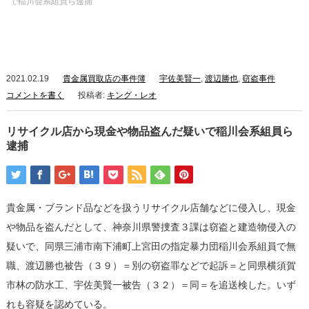
で稲川会系組員ら逮捕
2021.02.19
貴金属買取店の事件簿
宇佐美賢一
,
渡辺勝也
,
窃盗事件
コメントを書く
投稿者:
キング・レオ
リサイクル店から現金や物品盗んだ疑いで稲川会系組員ら
逮捕
貴金属・ブランド品などを扱うリサイクル店舗などに侵入し、現金
や物品を盗んだとして、神奈川県警捜査３課は窃盗と建造物侵入の
疑いで、同県三浦市南下浦町上宮田の指定暴力団稲川会系組員で無
職、渡辺勝也被告（３９）＝別の窃盗罪などで起訴＝と同県横須賀
市林の防水工、宇佐美賢一被告（３２）＝同＝を追送検した。いず
れも容疑を認めている。