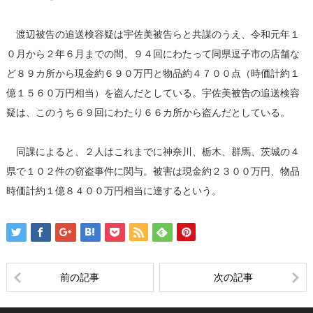
渡辺被告の追送検容疑は宇佐美被告らと共謀のうえ、令和元年１
０月から２年６月までの間、９４回にわたって同県逗子市の店舗な
ど８９カ所から現金約６９０万円と物品約４７００点（時価計約１
億１５６０万円相当）を盗んだとしている。宇佐美被告の追送検容
疑は、このうち６９回にわたり６６カ所から盗んだとしている。
同課によると、２人はこれまでに神奈川、栃木、群馬、茨城の４
県で１０２件の窃盗事件に関与。被害は現金約２３００万円、物品
時価計約１億８４００万円相当に達するという。
前の記事
次の記事