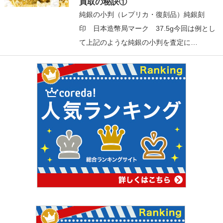
買取の秘訣①
純銀の小判（レプリカ・復刻品）純銀刻
印 日本造幣局マーク 37.5g今回は例とし
て上記のような純銀の小判を査定に…