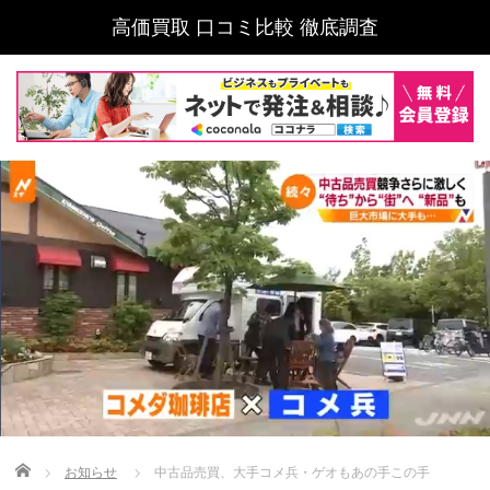
高価買取 口コミ比較 徹底調査
Home
お知らせ
中古品売買、大手コメ兵・ゲオもあの手この手