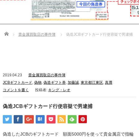
Home
貴金属買取店の事件簿
偽造JCBギフトカード行使容疑で男逮捕
2019.04.23
貴金属買取店の事件簿
JCBギフトカード
,
偽物
,
偽造ギフト券
,
加藤誠
,
東京都江東区
,
真贋
コメントを書く
投稿者:
キング・レオ
偽造JCBギフトカード行使容疑で男逮捕
偽造したJCBのギフトカード 額面5000円を使って貴金属店で指輪