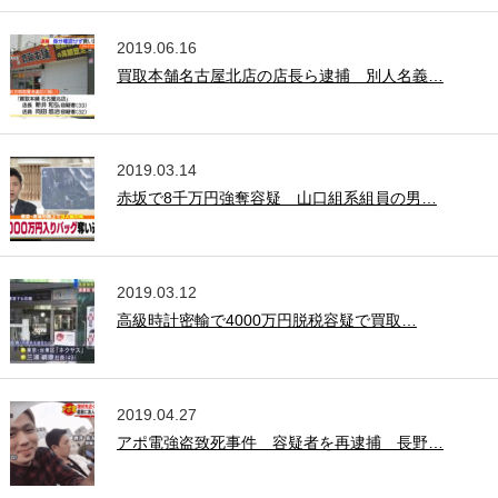
2019.06.16
買取本舗名古屋北店の店長ら逮捕 別人名義…
2019.03.14
赤坂で8千万円強奪容疑 山口組系組員の男…
2019.03.12
高級時計密輸で4000万円脱税容疑で買取…
2019.04.27
アポ電強盗致死事件 容疑者を再逮捕 長野…