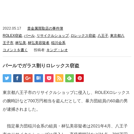
2022.05.17
貴金属買取店の事件簿
ROLEX窃盗
,
バール
,
リサイクルショップ
,
ロレックス窃盗
,
八王子
,
東京都八
王子市
,
林弘美
,
林弘美容疑者
,
稲川会系
コメントを書く
投稿者:
キング・レオ
バールでガラス割りロレックス窃盗
東京都八王子市のリサイクルショップに侵入し、ROLEXロレックス
の腕時計など700万円相当を盗んだとして、暴力団組員の60歳の男
が逮捕されました。
指定暴力団稲川会系の組員・林弘美容疑者は2021年4月、八王子