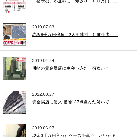
「指示役」が無罪に…赤坂８０００万円「二…
2019.07.03
赤坂8千万円強奪、2人を逮捕 組関係者 …
2019.04.24
川崎の貴金属店に車突っ込む！窃盗か？
2022.08.27
貴金属店に侵入 指輪187点盗んだ疑いで…
2019.06.07
現金3千万円入ったケースを奪う さいたま…