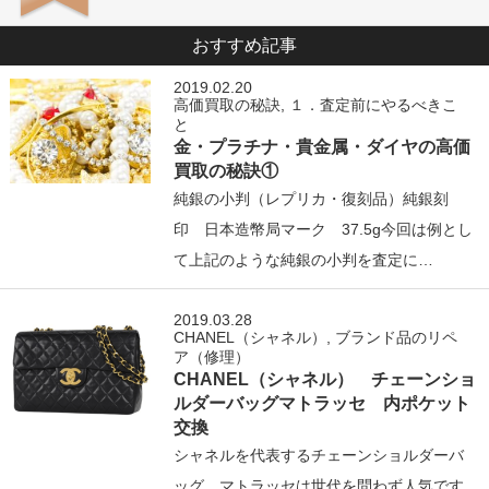
おすすめ記事
2019.02.20
高価買取の秘訣
,
１．査定前にやるべきこ
と
金・プラチナ・貴金属・ダイヤの高価
買取の秘訣①
純銀の小判（レプリカ・復刻品）純銀刻
印 日本造幣局マーク 37.5g今回は例とし
て上記のような純銀の小判を査定に…
2019.03.28
CHANEL（シャネル）
,
ブランド品のリペ
ア（修理）
CHANEL（シャネル） チェーンショ
ルダーバッグマトラッセ 内ポケット
交換
シャネルを代表するチェーンショルダーバ
ッグ マトラッセは世代を問わず人気です