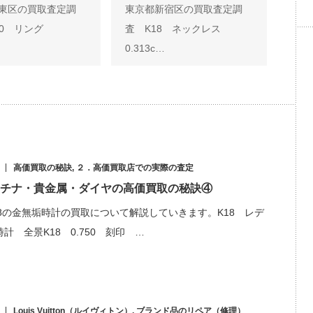
東区の買取査定調
東京都新宿区の買取査定調
900 リング
査 K18 ネックレス
0.313c…
高価買取の秘訣
,
２．高価買取店での実際の査定
チナ・貴金属・ダイヤの高価買取の秘訣④
18の金無垢時計の買取について解説していきます。K18 レデ
計 全景K18 0.750 刻印 …
Louis Vuitton（ルイヴィトン）
,
ブランド品のリペア（修理）