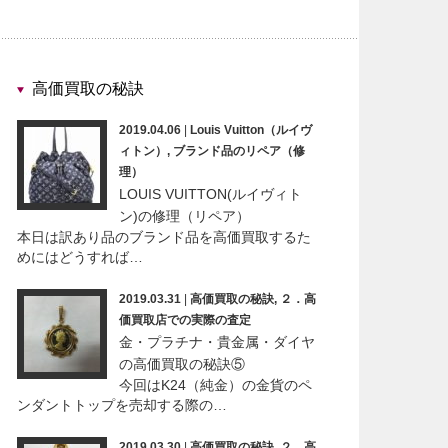
高価買取の秘訣
2019.04.06
|
Louis Vuitton（ルイヴ
ィトン）
,
ブランド品のリペア（修
理）
LOUIS VUITTON(ルイヴィト
ン)の修理（リペア）
本日は訳あり品のブランド品を高価買取するた
めにはどうすれば…
2019.03.31
|
高価買取の秘訣
,
２．高
価買取店での実際の査定
金・プラチナ・貴金属・ダイヤ
の高価買取の秘訣⑤
今回はK24（純金）の金貨のペ
ンダントトップを売却する際の…
2019.03.30
|
高価買取の秘訣
,
２．高