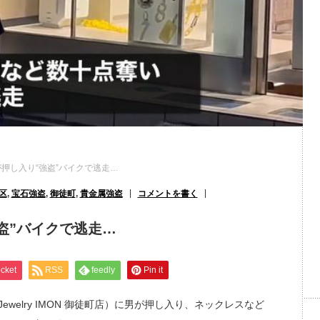
押し入り“強盗”バイクで逃走…
区
,
宝石強盗
,
御徒町
,
貴金属強盗
コメントを書く
盗”バイクで逃走…
cket
RSS
feedly
Pin it
ewelry IMON 御徒町店）に男が押し入り、ネックレスなど