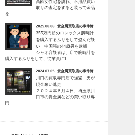
高齢女性宅を訪れ、不用品買い
取りの査定をすると装って金品
を…
2025.08.08
|
貴金属買取店の事件簿
355万円超のロレックス腕時計
を購入するふりをして盗んだ疑
い 中国籍の44歳男を逮捕
シャオ容疑者は、店で腕時計を
購入するふりをして、従業員に1…
2024.07.05
|
貴金属買取店の事件簿
川口の買取専門店で強盗 男が
現金奪い逃走
２０２４年６月４日、埼玉県川
口市の貴金属などの買い取り専
門…