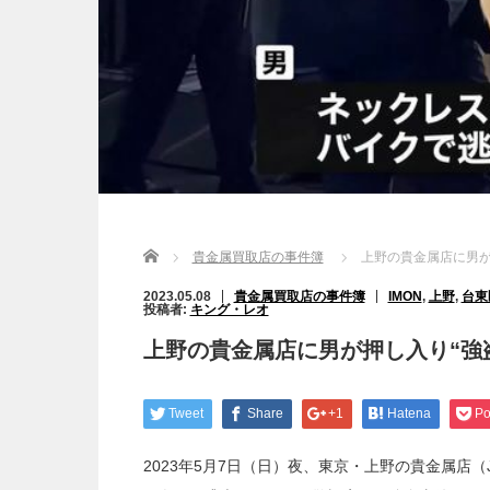
Home
貴金属買取店の事件簿
上野の貴金属店に男が
2023.05.08
貴金属買取店の事件簿
IMON
,
上野
,
台東
投稿者:
キング・レオ
上野の貴金属店に男が押し入り“強
Tweet
Share
+1
Hatena
Po
2023年5月7日（日）夜、東京・上野の貴金属店（J