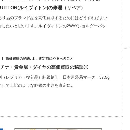
 VUITTON(ルイヴィトン)の修理（リペア）
あり品のブランド品を高価買取するためにはどうすればよい
介したいと思います。ルイヴィトンの2WAYショルダーバッ
高価買取の秘訣
,
１．査定前にやるべきこと
チナ・貴金属・ダイヤの高価買取の秘訣①
判（レプリカ・復刻品）純銀刻印 日本造幣局マーク 37.5g
として上記のような純銀の小判を査定に…