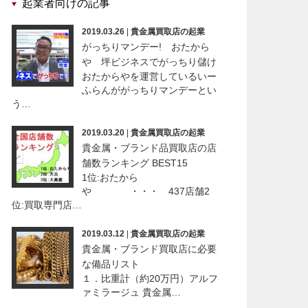
起業者向けの記事
2019.03.26
|
貴金属買取店の起業
がっちりマンデー! おたから
や 坪ビジネスでがっちり儲け
おたからやを運営しているいー
ふらんががっちりマンデーとい
う…
2019.03.20
|
貴金属買取店の起業
貴金属・ブランド品買取店の店
舗数ランキング BEST15
1位:おたから
や ・・・ 437店舗2
位:買取専門店…
2019.03.12
|
貴金属買取店の起業
貴金属・ブランド買取店に必要
な備品リスト
１．比重計（約20万円）アルフ
ァミラージュ 貴金属…