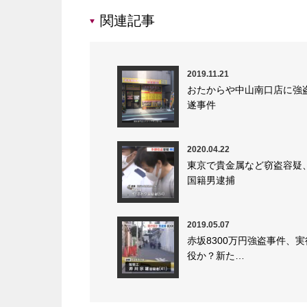
関連記事
2019.11.21
おたからや中山南口店に強
遂事件
2020.04.22
東京で貴金属など窃盗容疑
国籍男逮捕
2019.05.07
赤坂8300万円強盗事件、実
役か？新た…