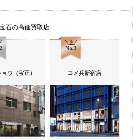
宝石の高価買取店
2
No.3
ショウ（宝正）
コメ兵新宿店