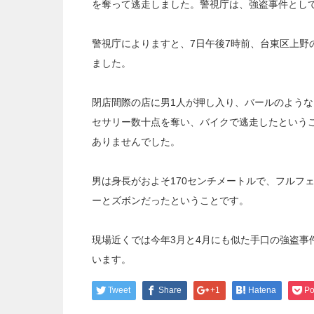
を奪って逃走しました。警視庁は、強盗事件とし
警視庁によりますと、7日午後7時前、台東区上野
ました。
閉店間際の店に男1人が押し入り、バールのよう
セサリー数十点を奪い、バイクで逃走したという
ありませんでした。
男は身長がおよそ170センチメートルで、フルフ
ーとズボンだったということです。
現場近くでは今年3月と4月にも似た手口の強盗事
います。
Tweet
Share
+1
Hatena
Po