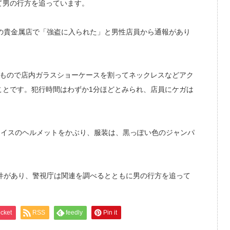
て男の行方を追っています。
の貴金属店で「強盗に入られた」と男性店員から通報があり
なもので店内ガラスショーケースを割ってネックレスなどアク
ことです。犯行時間はわずか1分ほどとみられ、店員にケガは
ェイスのヘルメットをかぶり、服装は、黒っぽい色のジャンパ
件があり、警視庁は関連を調べるとともに男の行方を追って
cket
RSS
feedly
Pin it