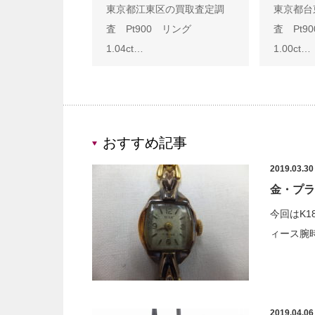
東京都江東区の買取査定調
東京都台
査 Pt900 リング
査 Pt
1.04ct…
1.00ct…
おすすめ記事
2019.03.30
金・プラ
今回はK
ィース腕時
2019.04.06