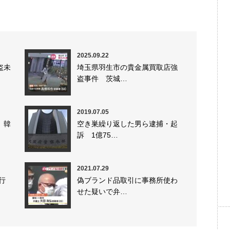
2025.09.22
盗未
埼玉県羽生市の貴金属買取店強
盗事件 茨城…
2019.07.05
、韓
空き巣繰り返した男ら逮捕・起
訴 1億75…
2021.07.29
行
偽ブランド品取引に事務所使わ
せた疑いで弁…