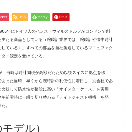
cket
RSS
feedly
Pin it
905年にドイツ人のハンス・ウィルスドルフがロンドンで創
を主たる商品としている（腕時計業界では、腕時計や懐中時計
としている）。すべての部品を自社製造しているマニュファク
ーター認定を受けている。
が、当時は時計関税が高額だたため以後スイスに拠点を移
であった当時、早くから腕時計の利便性に着目し、別会社であ
と比較して防水性が格段に高い「オイスターケース」を実用
や午前零時に一瞬で切り替わる「デイトジャスト機構」を発
けた。
のモデル）