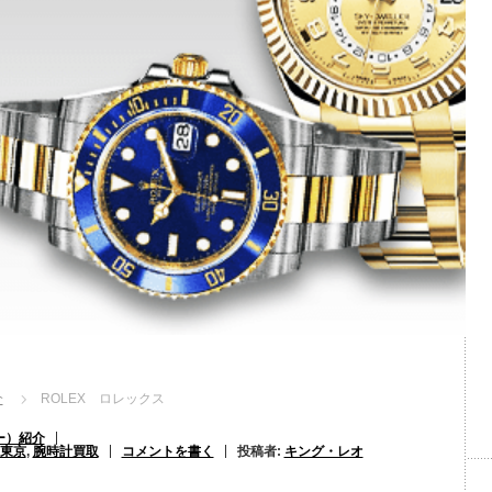
介
ROLEX ロレックス
ー）紹介
東京
,
腕時計買取
コメントを書く
投稿者:
キング・レオ