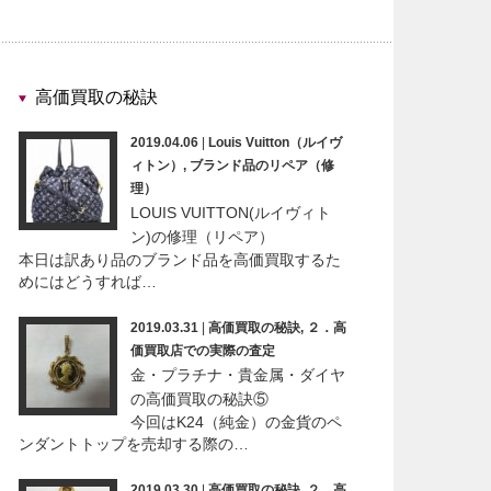
高価買取の秘訣
2019.04.06
|
Louis Vuitton（ルイヴ
ィトン）
,
ブランド品のリペア（修
理）
LOUIS VUITTON(ルイヴィト
ン)の修理（リペア）
本日は訳あり品のブランド品を高価買取するた
めにはどうすれば…
2019.03.31
|
高価買取の秘訣
,
２．高
価買取店での実際の査定
金・プラチナ・貴金属・ダイヤ
の高価買取の秘訣⑤
今回はK24（純金）の金貨のペ
ンダントトップを売却する際の…
2019.03.30
|
高価買取の秘訣
,
２．高