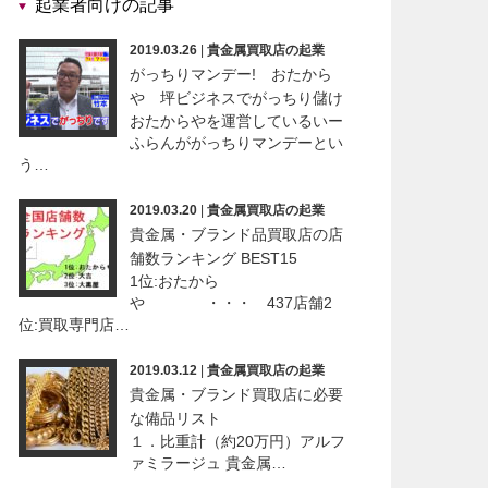
起業者向けの記事
2019.03.26
|
貴金属買取店の起業
がっちりマンデー! おたから
や 坪ビジネスでがっちり儲け
おたからやを運営しているいー
ふらんががっちりマンデーとい
う…
2019.03.20
|
貴金属買取店の起業
貴金属・ブランド品買取店の店
舗数ランキング BEST15
1位:おたから
や ・・・ 437店舗2
位:買取専門店…
2019.03.12
|
貴金属買取店の起業
貴金属・ブランド買取店に必要
な備品リスト
１．比重計（約20万円）アルフ
ァミラージュ 貴金属…