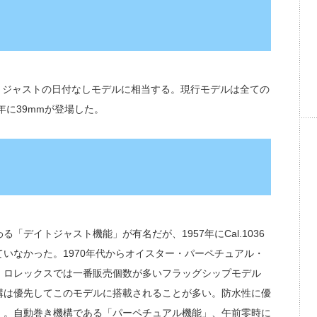
トジャストの日付なしモデルに相当する。現行モデルは全ての
年に39mmが登場した。
る「デイトジャスト機能」が有名だが、1957年にCal.1036
いなかった。1970年代からオイスター・パーペチュアル・
。ロレックスでは一番販売個数が多いフラッグシップモデル
構は優先してこのモデルに搭載されることが多い。防水性に優
」。自動巻き機構である「パーペチュアル機能」、午前零時に