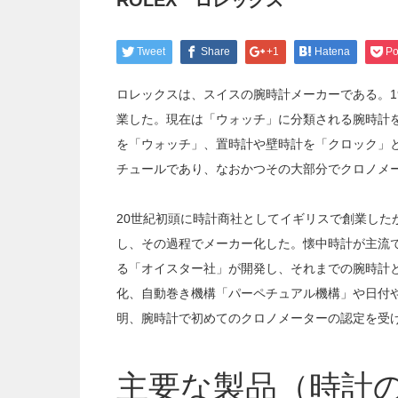
ROLEX ロレックス
Tweet
Share
+1
Hatena
Po
ロレックスは、スイスの腕時計メーカーである。1
業した。現在は「ウォッチ」に分類される腕時計
を「ウォッチ」、置時計や壁時計を「クロック」
チュールであり、なおかつその大部分でクロノメ
20世紀初頭に時計商社としてイギリスで創業した
し、その過程でメーカー化した。懐中時計が主流
る「オイスター社」が開発し、それまでの腕時計
化、自動巻き機構「パーペチュアル機構」や日付
明、腕時計で初めてのクロノメーターの認定を受
主要な製品（時計