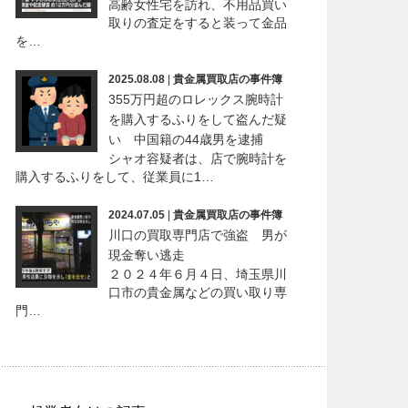
高齢女性宅を訪れ、不用品買い
取りの査定をすると装って金品
を…
2025.08.08
|
貴金属買取店の事件簿
355万円超のロレックス腕時計
を購入するふりをして盗んだ疑
い 中国籍の44歳男を逮捕
シャオ容疑者は、店で腕時計を
購入するふりをして、従業員に1…
2024.07.05
|
貴金属買取店の事件簿
川口の買取専門店で強盗 男が
現金奪い逃走
２０２４年６月４日、埼玉県川
口市の貴金属などの買い取り専
門…