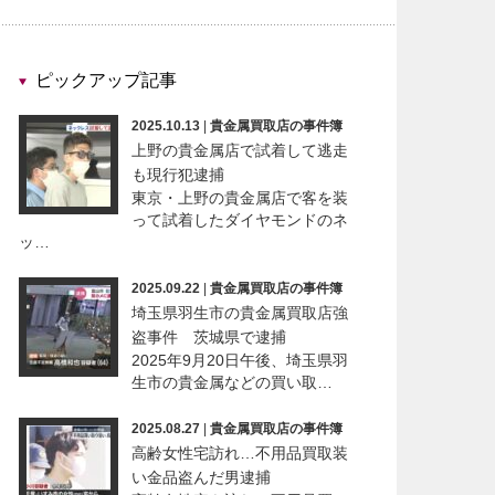
ピックアップ記事
2025.10.13
|
貴金属買取店の事件簿
上野の貴金属店で試着して逃走
も現行犯逮捕
東京・上野の貴金属店で客を装
って試着したダイヤモンドのネ
ッ…
2025.09.22
|
貴金属買取店の事件簿
埼玉県羽生市の貴金属買取店強
盗事件 茨城県で逮捕
2025年9月20日午後、埼玉県羽
生市の貴金属などの買い取…
2025.08.27
|
貴金属買取店の事件簿
高齢女性宅訪れ…不用品買取装
い金品盗んだ男逮捕